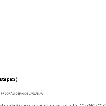
 stepen)
,
PROGRAM OSPOSOBLJAVANJA
ska škola Broj rješenja o akreditaciji programa 11-04/02-34-17723-