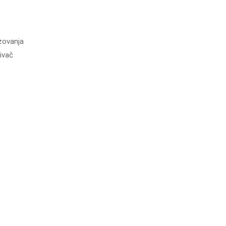
zovanja
ivač