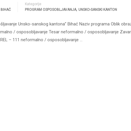
Kategorije
,
 BIHAĆ
PROGRAM OSPOSOBLJAVANJA
UNSKO-SANSKI KANTON
ošljavanje Unsko-sanskog kantona” Bihać Naziv programa Oblik obra
rmalno / osposobljavanje Tesar neformalno / osposobljavanje Zavar
REL – 111 neformalno / osposobljavanje …