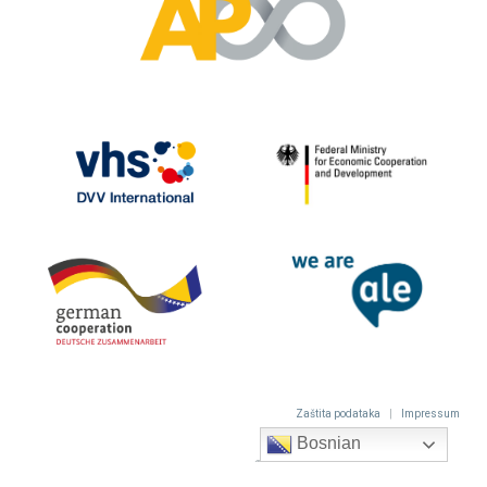
Zaštita podataka
|
Impressum
Bosnian
© 2022
Qlity d.o.o.
– Sva prava zadržana.