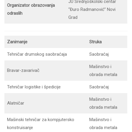
JU Srednjoškolski centar
Organizator obrazovanja
“Đuro Radmanović” Novi
odraslih
Grad
Zanimanje
Struka
Tehničar drumskog saobraćaja
Saobraćaj
Mašinstvo i
Bravar-zavarivač
obrada metala
Tehničar logistike i špedicije
Saobraćaj
Mašinstvo i
Alatničar
obrada metala
Mašinski tehničar za kompjutersko
Mašinstvo i
konstruisanje
obrada metala