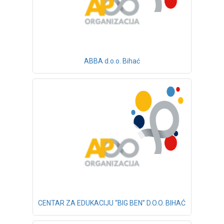
ABBA d.o.o. Bihać
CENTAR ZA EDUKACIJU “BIG BEN” D.O.O. BIHAĆ