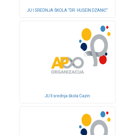
JU I SREDNJA ŠKOLA “DR. HUSEIN DŽANIĆ”
JU II srednja škola Cazin