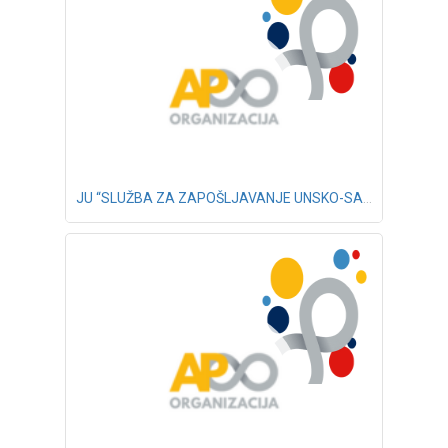
JU “SLUŽBA ZA ZAPOŠLJAVANJE UNSKO-SANSKOG KANTONA” BIHAĆ