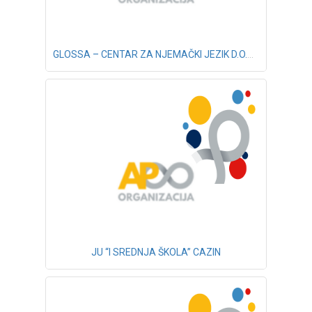
GLOSSA – CENTAR ZA NJEMAČKI JEZIK D.O.O. BANJA LUKA – PJ BIHAĆ
JU “I SREDNJA ŠKOLA” CAZIN