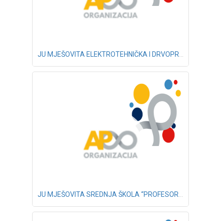
JU MJEŠOVITA ELEKTROTEHNIČKA I DRVOPRERAĐIVAČKA SREDNJA ŠKOLA “BIHAĆ”
JU MJEŠOVITA SREDNJA ŠKOLA “PROFESOR OMER FILIPOVIĆ” KLJUČ