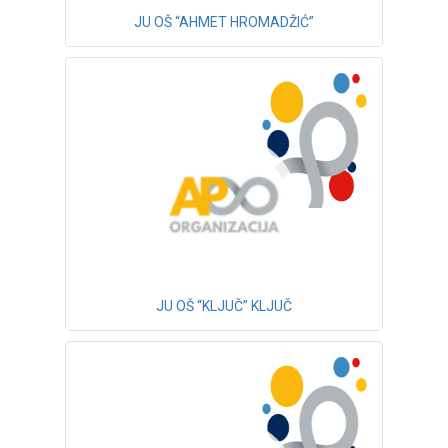
JU OŠ “AHMET HROMADŽIĆ”
JU OŠ “KLJUČ” KLJUČ