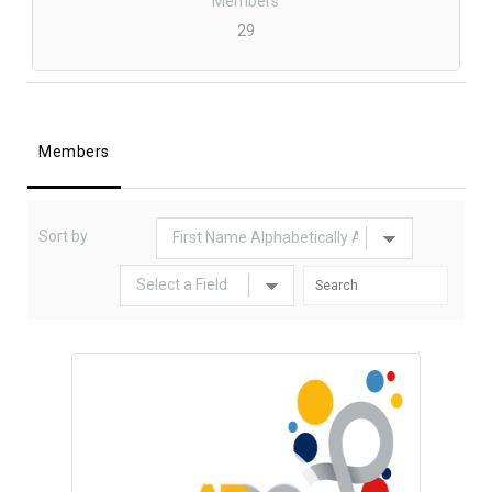
Members
29
Members
Sort by