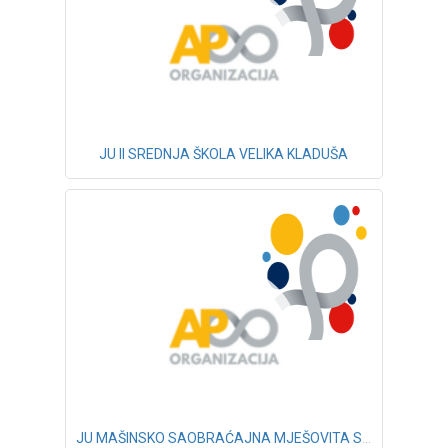
JU II SREDNJA ŠKOLA VELIKA KLADUŠA
JU MAŠINSKO SAOBRAĆAJNA MJEŠOVITA SREDNJA ŠKOLA BIHAĆ