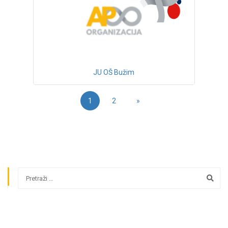
JU OŠ Bužim
1
2
»