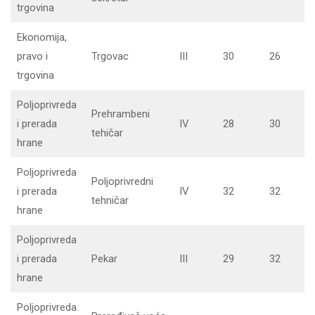
trgovina
Ekonomija,
pravo i
Trgovac
III
30
26
trgovina
Poljoprivreda
Prehrambeni
i prerada
IV
28
30
tehičar
hrane
Poljoprivreda
Poljoprivredni
i prerada
IV
32
32
tehničar
hrane
Poljoprivreda
i prerada
Pekar
III
29
32
hrane
Poljoprivreda