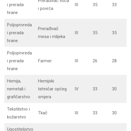
Prerađivač voća
i prerada
III
35
33
i povrća
hrane
Poljoprivreda
Prerađivač
i prerada
III
35
35
mesa i mlijeka
hrane
Poljoprivreda
i prerada
Farmer
III
26
28
hrane
Hemija,
Hemijski
nemetali i
tehničar općeg
IV
33
30
grafičarstvo
smjera
Tekstilstvo i
Tkač
III
33
30
kožarstvo
Ugostiteljstvo