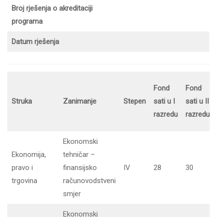
Broj rješenja o akreditaciji
programa
Datum rješenja
Fond
Fond
Struka
Zanimanje
Stepen
sati u I
sati u II
razredu
razredu
Ekonomski
Ekonomija,
tehničar –
pravo i
finansijsko
IV
28
30
trgovina
računovodstveni
smjer
Ekonomski