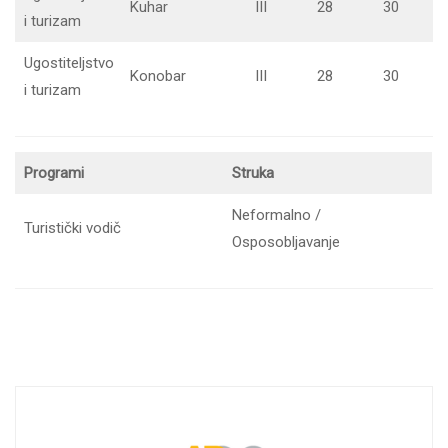
Kuhar
III
28
30
i turizam
Ugostiteljstvo
Konobar
III
28
30
i turizam
Programi
Struka
Neformalno /
Turistički vodič
Osposobljavanje