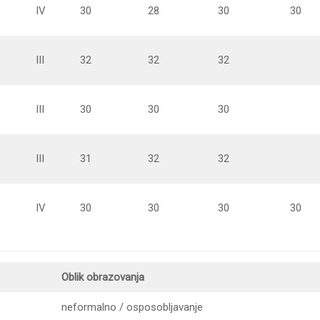
IV
30
28
30
30
III
32
32
32
III
30
30
30
III
31
32
32
IV
30
30
30
30
Oblik obrazovanja
neformalno / osposobljavanje