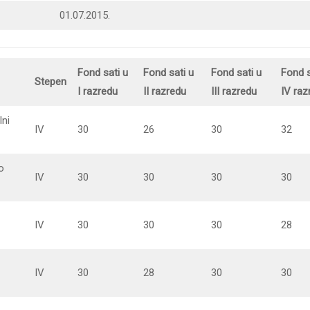
01.07.2015.
Fond sati u
Fond sati u
Fond sati u
Fond s
Stepen
I razredu
II razredu
III razredu
IV raz
ni
IV
30
26
30
32
o
IV
30
30
30
30
IV
30
30
30
28
IV
30
28
30
30