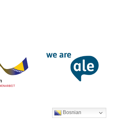
Bosnian
Zaštita podataka
|
Impressum
© 2022
Qlity d.o.o.
– Sva prava zadržana.