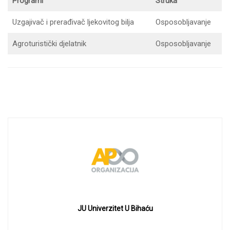
Programi
Struka
Uzgajivač i prerađivač ljekovitog bilja
Osposobljavanje
Agroturistički djelatnik
Osposobljavanje
JU Univerzitet U Bihaću