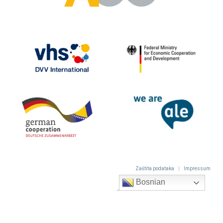
Zaštita podataka
|
Impressum
Bosnian
© 2022
Qlity d.o.o.
– Sva prava zadržana.